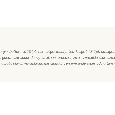
?
rgin-bottom: .0001pt; text-align: justify; line-height: 18.0pt; backgr
an günümüze kadar danışmanlık sektöründe hizmet vermekte olan uzma
 bağlı olarak yayımlanan mevzuatlar çerçevesinde sizler adına tüm i