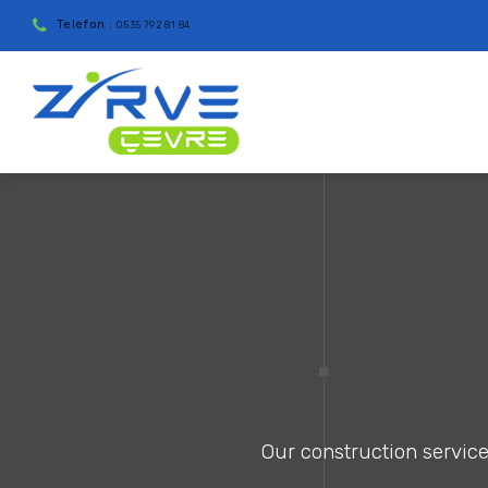
Telefon :
0535 792 81 84
Our construction services